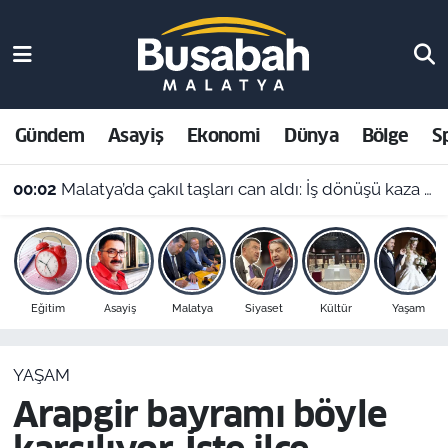
Gündem
Malatya Nöbetçi Eczaneler
Asayiş
Malatya Hava Durumu
Gündem
Asayiş
Ekonomi
Dünya
Bölge
S
Ekonomi
Malatya Namaz Vakitleri
00:02
Malatya’da çakıl taşları can aldı: İş dönüşü kaza yapan motosikletli hayatını kaybetti
Dünya
Malatya Trafik Yoğunluk Haritası
Bölge
Süper Lig Puan Durumu ve Fikstür
Eğitim
Asayiş
Malatya
Siyaset
Kültür
Yaşam
Spor
Tüm Manşetler
YAŞAM
Resmi İlanlar
Son Dakika Haberleri
Arapgir bayramı böyle
Haber Arşivi