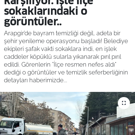
karşılıyor. İşte ilçe
sokaklarındaki o
görüntüler..
Arapgir’de bayram temizliği değil, adeta bir
şehir yenileme operasyonu başladı! Belediye
ekipleri şafak vakti sokaklara indi, en işlek
caddeler köpüklü sularla yıkanarak pırıl pırıl
edildi. Görenlerin "İlçe resmen nefes aldı"
dediği o görüntüler ve temizlik seferberliğinin
detayları haberimizde...