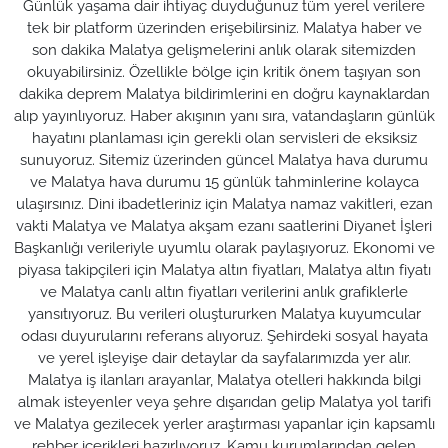
Günlük yaşama dair ihtiyaç duyduğunuz tüm yerel verilere
tek bir platform üzerinden erişebilirsiniz. Malatya haber ve
son dakika Malatya gelişmelerini anlık olarak sitemizden
okuyabilirsiniz. Özellikle bölge için kritik önem taşıyan son
dakika deprem Malatya bildirimlerini en doğru kaynaklardan
alıp yayınlıyoruz. Haber akışının yanı sıra, vatandaşların günlük
hayatını planlaması için gerekli olan servisleri de eksiksiz
sunuyoruz. Sitemiz üzerinden güncel Malatya hava durumu
ve Malatya hava durumu 15 günlük tahminlerine kolayca
ulaşırsınız. Dini ibadetleriniz için Malatya namaz vakitleri, ezan
vakti Malatya ve Malatya akşam ezanı saatlerini Diyanet İşleri
Başkanlığı verileriyle uyumlu olarak paylaşıyoruz. Ekonomi ve
piyasa takipçileri için Malatya altın fiyatları, Malatya altın fiyatı
ve Malatya canlı altın fiyatları verilerini anlık grafiklerle
yansıtıyoruz. Bu verileri oluştururken Malatya kuyumcular
odası duyurularını referans alıyoruz. Şehirdeki sosyal hayata
ve yerel işleyişe dair detaylar da sayfalarımızda yer alır.
Malatya iş ilanları arayanlar, Malatya otelleri hakkında bilgi
almak isteyenler veya şehre dışarıdan gelip Malatya yol tarifi
ve Malatya gezilecek yerler araştırması yapanlar için kapsamlı
rehber içerikleri hazırlıyoruz. Kamu kurumlarından gelen