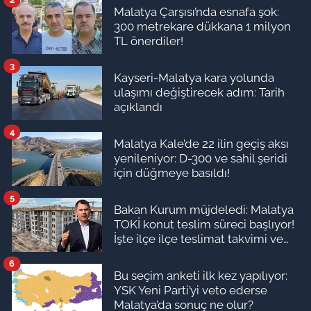
Malatya Çarşısı’nda esnafa şok:
300 metrekare dükkana 1 milyon
TL önerdiler!
3
Kayseri-Malatya kara yolunda
ulaşımı değiştirecek adım: Tarih
açıklandı
4
Malatya Kale’de 22 ilin geçiş aksı
yenileniyor: D-300 ve sahil şeridi
için düğmeye basıldı!
5
Bakan Kurum müjdeledi: Malatya
TOKİ konut teslim süreci başlıyor!
İşte ilçe ilçe teslimat takvimi ve
ödeme planı
6
Bu seçim anketi ilk kez yapılıyor:
YSK Yeni Parti’yi veto ederse
Malatya’da sonuç ne olur?