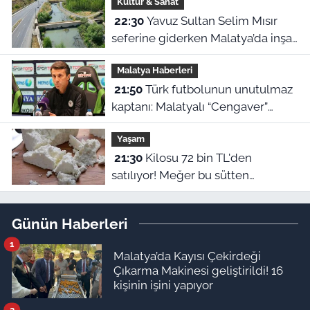
Kültür & Sanat
22:30
Yavuz Sultan Selim Mısır
seferine giderken Malatya’da inşa
edildi: Peki, buranın ismi neden
Malatya Haberleri
“Nadir?”
21:50
Türk futbolunun unutulmaz
kaptanı: Malatyalı “Cengaver”
Bülent Korkmaz’ın ilham veren
Yaşam
hikayesi
21:30
Kilosu 72 bin TL'den
satılıyor! Meğer bu sütten
yapılıyormuş
Günün Haberleri
1
Malatya’da Kayısı Çekirdeği
Çıkarma Makinesi geliştirildi! 16
kişinin işini yapıyor
2