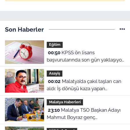
Son Haberler
Eğitim
00:50
KPSS ön lisans
başvurularında son gün yaklaşıyor:
2026 başvuru tarihleri ve sınav
Asayiş
ücreti ne?
00:02
Malatya’da çakıl taşları can
aldı: İş dönüşü kaza yapan
motosikletli hayatını kaybetti
Malatya Haberleri
23:10
Malatya TSO Başkan Adayı
Mahmut Boyraz genç
girişimcilerle buluştu