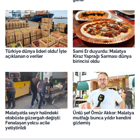
Türkiye dünya lideri oldu! İşte
Sami Er duyurdu: Malatya
açıklanan o veriler
Kiraz Yaprağı Sarması dünya
birincisi oldu
Malatya’da seyir halindeki
Ünlü şef Ömür Akkor: Malatya
otobüste güzergah değişti:
mutfağı bunca yıldır kendini
Fenalaşan yolcu acile
gizlemiş
yetiştirildi