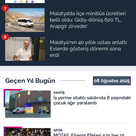
7
Malatya’da ilçe minibüs ücretleri
belli oldu: Gidiş-dönüş 620 TL,
Arapgir zirvede!
8
Malatya'nın 40 yıllık ustası anlattı:
Evlerde gösteriş dönemi sona
erdi
Geçen Yıl Bugün
08 Ağustos 2025
ASAYIŞ
İş yerine silahlı saldırıda 8 yaşındaki
çocuk ağır yaralandı
SPOR
MOTAŞ, Filenin Efeleri için her 15