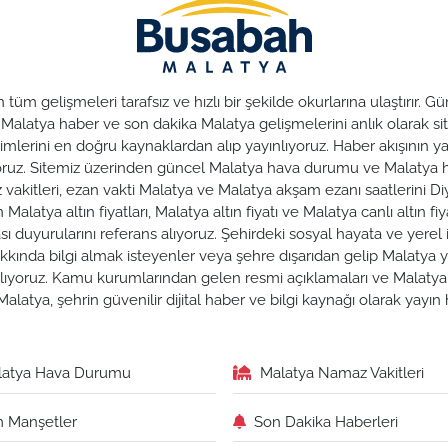
üm gelişmeleri tarafsız ve hızlı bir şekilde okurlarına ulaştırır.
. Malatya haber ve son dakika Malatya gelişmelerini anlık olarak sit
lerini en doğru kaynaklardan alıp yayınlıyoruz. Haber akışının yan
nuyoruz. Sitemiz üzerinden güncel Malatya hava durumu ve Malaty
az vakitleri, ezan vakti Malatya ve Malatya akşam ezanı saatlerini Di
alatya altın fiyatları, Malatya altın fiyatı ve Malatya canlı altın fiya
duyurularını referans alıyoruz. Şehirdeki sosyal hayata ve yerel iş
hakkında bilgi almak isteyenler veya şehre dışarıdan gelip Malatya y
zırlıyoruz. Kamu kurumlarından gelen resmi açıklamaları ve Malat
alatya, şehrin güvenilir dijital haber ve bilgi kaynağı olarak yayı
latya Hava Durumu
Malatya Namaz Vakitleri
 Manşetler
Son Dakika Haberleri