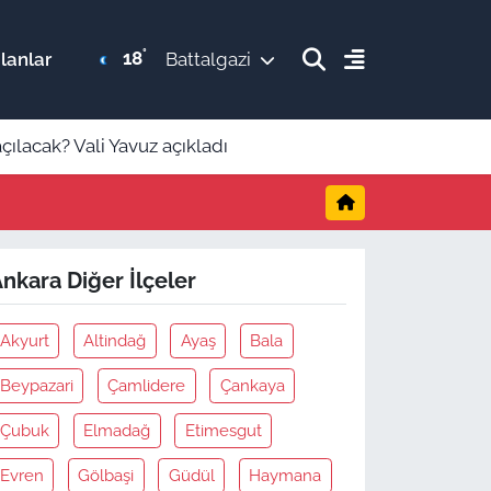
°
18
lanlar
Battalgazi
ılacak? Vali Yavuz açıkladı
nkara Diğer İlçeler
Akyurt
Altindağ
Ayaş
Bala
Beypazari
Çamlidere
Çankaya
Çubuk
Elmadağ
Etimesgut
Evren
Gölbaşi
Güdül
Haymana