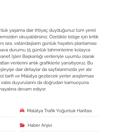
 Günlük yaşama dair ihtiyaç duyduğunuz tüm yerel
emizden okuyabilirsiniz. Özellikle bölge için kritik
ı sıra, vatandaşların günlük hayatını planlaması
a hava durumu 15 günlük tahminlerine kolayca
yanet İşleri Başkanlığı verileriyle uyumlu olarak
tları verilerini anlık grafiklerle yansıtıyoruz. Bu
leyişe dair detaylar da sayfalarımızda yer alır.
ol tarifi ve Malatya gezilecek yerler araştırması
ya valisi duyurularını da doğrudan kamuoyuna
n hayatına devam ediyor.
Malatya Trafik Yoğunluk Haritası
Haber Arşivi