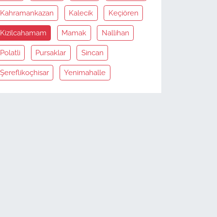
Kahramankazan
Kalecik
Keçiören
Kizilcahamam
Mamak
Nallihan
Polatli
Pursaklar
Sincan
Şereflikoçhisar
Yenimahalle