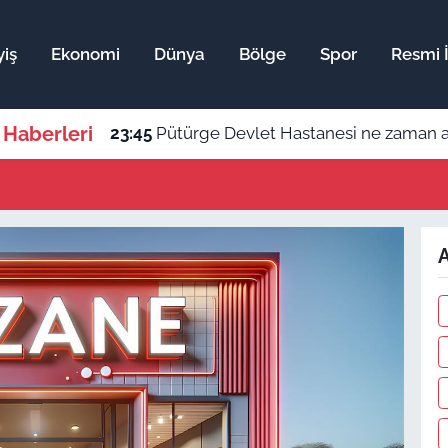
yiş
Ekonomi
Dünya
Bölge
Spor
Resmi İ
 Haberleri
23:45
Pütürge Devlet Hastanesi ne zaman aç
A