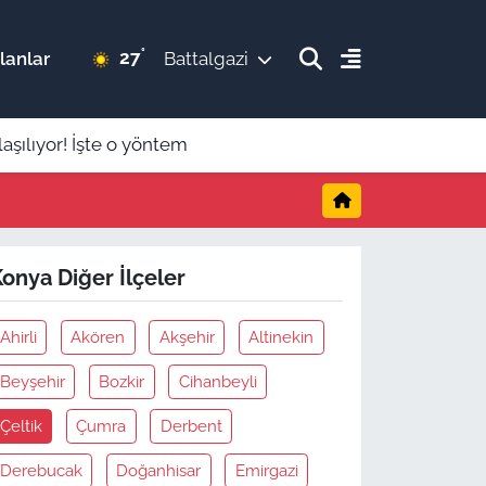
°
27
lanlar
Battalgazi
şılıyor! İşte o yöntem
onya Diğer İlçeler
Ahirli
Akören
Akşehir
Altinekin
Beyşehir
Bozkir
Cihanbeyli
Çeltik
Çumra
Derbent
Derebucak
Doğanhisar
Emirgazi