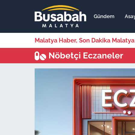
Gündem
Asay
Gündem
Malatya Nöbetçi Eczaneler
Asayiş
Malatya Hava Durumu
Malatya Haber, Son Dakika Malatya
Ekonomi
Malatya Namaz Vakitleri
Nöbetçi Eczaneler
Dünya
Malatya Trafik Yoğunluk Haritası
Bölge
Süper Lig Puan Durumu ve Fikstür
Spor
Tüm Manşetler
Resmi İlanlar
Son Dakika Haberleri
Haber Arşivi