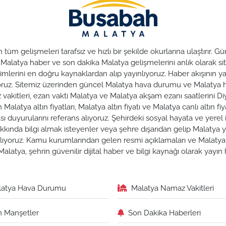
üm gelişmeleri tarafsız ve hızlı bir şekilde okurlarına ulaştırır.
. Malatya haber ve son dakika Malatya gelişmelerini anlık olarak sit
lerini en doğru kaynaklardan alıp yayınlıyoruz. Haber akışının yan
nuyoruz. Sitemiz üzerinden güncel Malatya hava durumu ve Malaty
az vakitleri, ezan vakti Malatya ve Malatya akşam ezanı saatlerini Di
alatya altın fiyatları, Malatya altın fiyatı ve Malatya canlı altın fiya
duyurularını referans alıyoruz. Şehirdeki sosyal hayata ve yerel iş
hakkında bilgi almak isteyenler veya şehre dışarıdan gelip Malatya y
zırlıyoruz. Kamu kurumlarından gelen resmi açıklamaları ve Malat
alatya, şehrin güvenilir dijital haber ve bilgi kaynağı olarak yayı
latya Hava Durumu
Malatya Namaz Vakitleri
 Manşetler
Son Dakika Haberleri