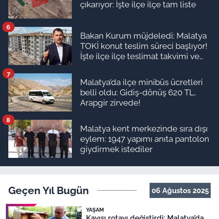
çıkarıyor: İşte ilçe ilçe tam liste
6
Bakan Kurum müjdeledi: Malatya
TOKİ konut teslim süreci başlıyor!
İşte ilçe ilçe teslimat takvimi ve
ödeme planı
7
Malatya’da ilçe minibüs ücretleri
belli oldu: Gidiş-dönüş 620 TL,
Arapgir zirvede!
8
Malatya kent merkezinde sıra dışı
eylem: 1947 yapımı anıta pantolon
giydirmek istediler
Geçen Yıl Bugün
06 Ağustos 2025
YAŞAM
Kayısı rotayı değiştirdi: Malatya’da