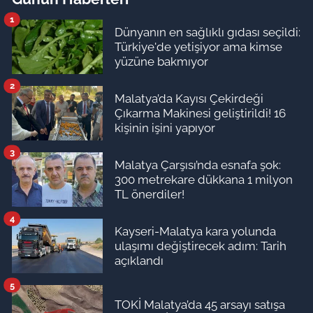
1
Dünyanın en sağlıklı gıdası seçildi:
Türkiye'de yetişiyor ama kimse
yüzüne bakmıyor
2
Malatya’da Kayısı Çekirdeği
Çıkarma Makinesi geliştirildi! 16
kişinin işini yapıyor
3
Malatya Çarşısı’nda esnafa şok:
300 metrekare dükkana 1 milyon
TL önerdiler!
4
Kayseri-Malatya kara yolunda
ulaşımı değiştirecek adım: Tarih
açıklandı
5
TOKİ Malatya’da 45 arsayı satışa