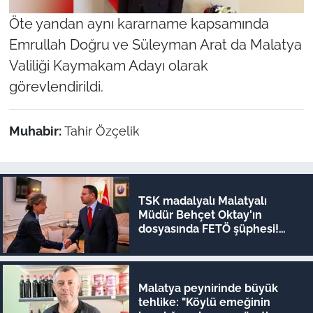
Öte yandan aynı kararname kapsamında
Emrullah Doğru ve Süleyman Arat da Malatya
Valiliği Kaymakam Adayı olarak
görevlendirildi.
Muhabir:
Tahir Özçelik
TSK madalyalı Malatyalı
Müdür Behçet Oktay'ın
dosyasında FETÖ şüphesi!
Bakan Akın Gürlek devrede
Malatya peynirinde büyük
tehlike: "Köylü emeğinin