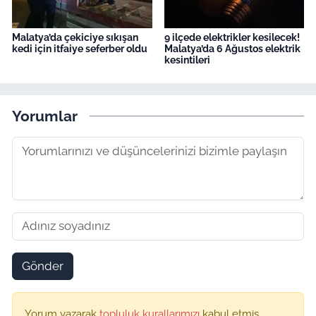
Malatya’da çekiciye sıkışan
9 ilçede elektrikler kesilecek!
kedi için itfaiye seferber oldu
Malatya’da 6 Ağustos elektrik
kesintileri
Yorumlar
Gönder
Yorum yazarak
topluluk kurallarımızı
kabul etmiş