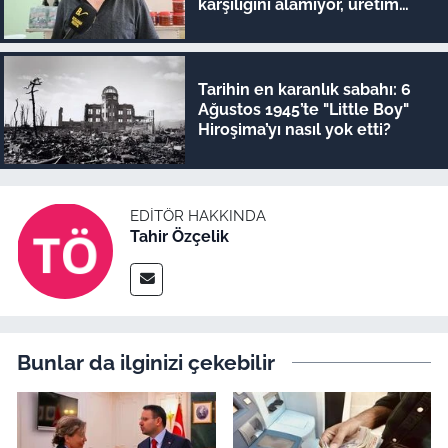
karşılığını alamıyor, üretim
bitiyor"
Tarihin en karanlık sabahı: 6
Ağustos 1945’te "Little Boy"
Hiroşima’yı nasıl yok etti?
EDITÖR HAKKINDA
Tahir Özçelik
Bunlar da ilginizi çekebilir