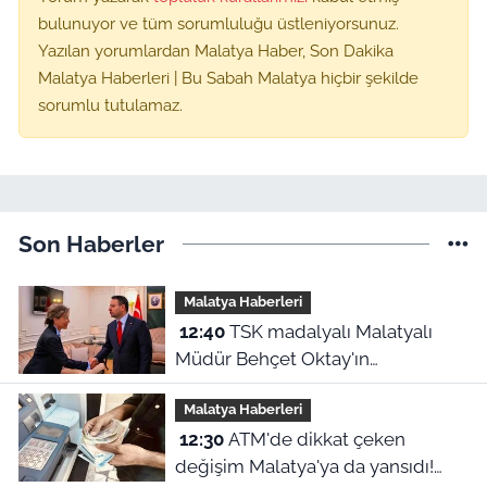
bulunuyor ve tüm sorumluluğu üstleniyorsunuz.
Yazılan yorumlardan Malatya Haber, Son Dakika
Malatya Haberleri | Bu Sabah Malatya hiçbir şekilde
sorumlu tutulamaz.
Son Haberler
Malatya Haberleri
12:40
TSK madalyalı Malatyalı
Müdür Behçet Oktay'ın
dosyasında FETÖ şüphesi! Bakan
Malatya Haberleri
Akın Gürlek devrede
12:30
ATM'de dikkat çeken
değişim Malatya'ya da yansıdı!