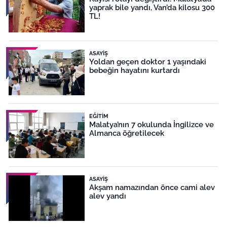
yaprak bile yandı, Van’da kilosu 300
TL!
ASAYIŞ
Yoldan geçen doktor 1 yaşındaki
bebeğin hayatını kurtardı
EĞITIM
Malatya’nın 7 okulunda İngilizce ve
Almanca öğretilecek
ASAYIŞ
Akşam namazından önce cami alev
alev yandı