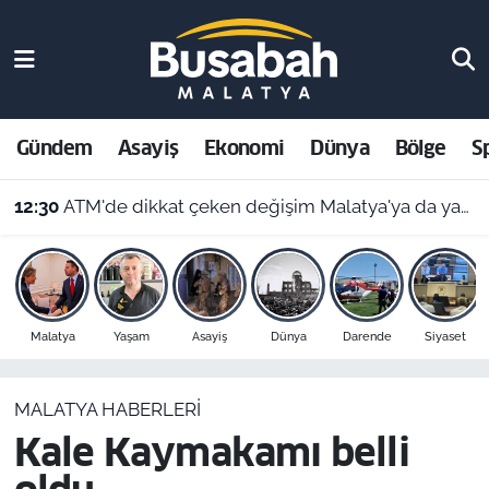
Gündem
Malatya Nöbetçi Eczaneler
Asayiş
Malatya Hava Durumu
Gündem
Asayiş
Ekonomi
Dünya
Bölge
S
Ekonomi
Malatya Namaz Vakitleri
12:30
ATM'de dikkat çeken değişim Malatya'ya da yansıdı! Para çekenler bunu fark edecek
Dünya
Malatya Trafik Yoğunluk Haritası
Bölge
Süper Lig Puan Durumu ve Fikstür
Malatya
Yaşam
Asayiş
Dünya
Darende
Siyaset
Spor
Tüm Manşetler
MALATYA HABERLERI
Resmi İlanlar
Son Dakika Haberleri
Kale Kaymakamı belli
Haber Arşivi