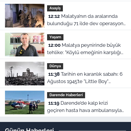
Para çekenler bunu fark edecek
Asayiş
12:12
Malatya’nın da aralarında
bulunduğu 71 ilde dev operasyon:
844 tutuklama!
Yaşam
12:00
Malatya peynirinde büyük
tehlike: "Köylü emeğinin karşılığını
alamıyor, üretim bitiyor"
Dünya
11:38
Tarihin en karanlık sabahı: 6
Ağustos 1945’te "Little Boy"
Hiroşima’yı nasıl yok etti?
Darende Haberleri
11:19
Darende’de kalp krizi
geçiren hasta hava ambulansıyla
Malatya’ya sevk edildi
Günün Haberleri