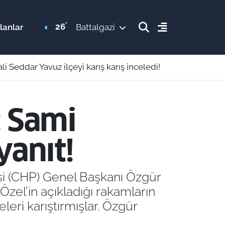
°
26
lanlar
Battalgazi
i Seddar Yavuz ilçeyi karış karış inceledi!
: Sami
yanıt!
si (CHP) Genel Başkanı Özgür
Özel’in açıkladığı rakamların
leri karıştırmışlar. Özgür