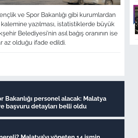
ençlik ve Spor Bakanlığı gibi kurumlardan
 kalemine yazılması, istatistiklerde büyük
ehir Belediyesi’nin asıl bağış oranının ise
 az olduğu ifade edildi.
r Bakanlığı personel alacak: Malatya
ve başvuru detayları belli oldu
ereli? Malatya’yı yöneten 14 ismin