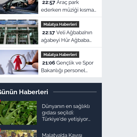
22:57
Araç park
ederken müziği kısmak
tesadüf değil! Beynin
Malatya Haberleri
gizli refleksiymiş
22:17
Veli Ağbaba’nın
ağabeyi Hür Ağbaba
tutuklandı!
Malatya Haberleri
21:06
Gençlik ve Spor
Bakanlığı personel
alacak: Malatya
kontenjanları ve
Günün Haberleri
başvuru detayları belli
oldu
Dünyanın en sağlıklı
gıdası seçildi:
Türkiye'de yetişiyor
ama kimse yüzüne
bakmıyor
Malatya’da Kayısı