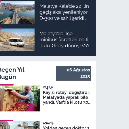
ilçe ilçe teslimat
Malatya Kale’de 22 ilin
takvimi ve ödeme
geçiş aksı yenileniyor:
planı
D-300 ve sahil şeridi
için düğmeye basıldı!
Malatya’da ilçe
minibüs ücretleri belli
oldu: Gidiş-dönüş 620
TL, Arapgir zirvede!
Geçen Yıl
06 Ağustos
Bugün
2025
YAŞAM
Kayısı rotayı değiştirdi:
Malatya’da yaprak bile
yandı, Van’da kilosu 300
TL!
ASAYIŞ
Yoldan geçen doktor 1