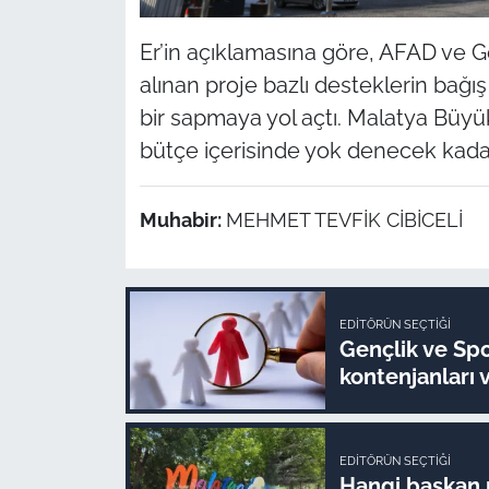
Er’in açıklamasına göre, AFAD ve G
alınan proje bazlı desteklerin bağış
bir sapmaya yol açtı. Malatya Büyükş
bütçe içerisinde yok denecek kadar
Muhabir:
MEHMET TEVFİK CİBİCELİ
EDITÖRÜN SEÇTIĞI
Gençlik ve Spo
kontenjanları 
EDITÖRÜN SEÇTIĞI
Hangi başkan n