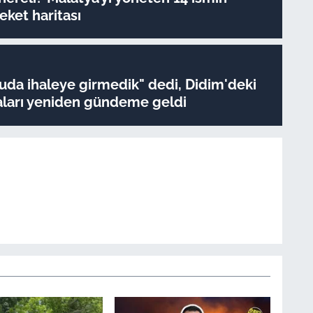
ket haritası
da ihaleye girmedik" dedi, Didim'deki
iaları yeniden gündeme geldi