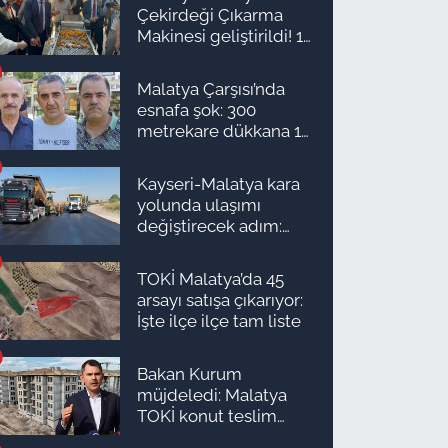
Çekirdeği Çıkarma
Makinesi geliştirildi! 16
kişinin işini yapıyor
Malatya Çarşısı’nda
esnafa şok: 300
metrekare dükkana 1
milyon TL önerdiler!
Kayseri-Malatya kara
yolunda ulaşımı
değiştirecek adım:
Tarih açıklandı
TOKİ Malatya’da 45
arsayı satışa çıkarıyor:
İşte ilçe ilçe tam liste
Bakan Kurum
müjdeledi: Malatya
TOKİ konut teslim
süreci başlıyor! İşte