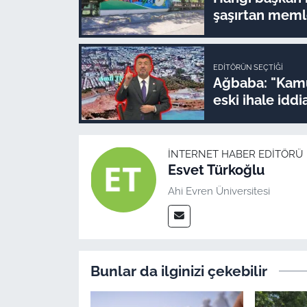
şaşırtan memle
EDITÖRÜN SEÇTIĞI
Ağbaba: "Kamu
eski ihale idd
İNTERNET HABER EDITÖRÜ
Esvet Türkoğlu
Ahi Evren Üniversitesi
Bunlar da ilginizi çekebilir