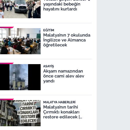
yaşındaki bebeğin
hayatını kurtardı
EĞITIM
Malatya’nın 7 okulunda
İngilizce ve Almanca
öğretilecek
ASAYIŞ
Akşam namazından
önce cami alev alev
yandı
MALATYA HABERLERI
Malatya’nın tarihi
Çırmıktı konakları
restore edilecek |
Malatya Lezzet
Caddesi’nde