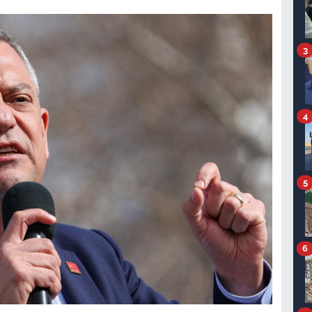
3
4
5
6