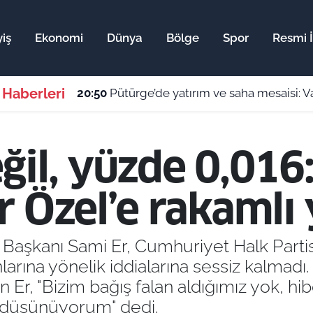
iş
Ekonomi
Dünya
Bölge
Spor
Resmi İ
 Haberleri
20:50
Pütürge’de yatırım ve saha mesaisi: Val
ğil, yüzde 0,016
 Özel’e rakamlı 
Başkanı Sami Er, Cumhuriyet Halk Parti
arına yönelik iddialarına sessiz kalmadı. 
 Er, "Bizim bağış falan aldığımız yok, hibe
ni düşünüyorum" dedi.