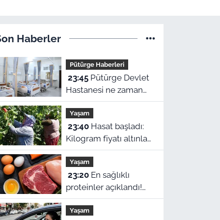
Son Haberler
Pütürge Haberleri
23:45
Pütürge Devlet
Hastanesi ne zaman
açılacak? Vali Yavuz
Yaşam
açıkladı
23:40
Hasat başladı:
Kilogram fiyatı altınla
yarışıyor
Yaşam
23:20
En sağlıklı
proteinler açıklandı!
Zirvede ne et ne de
Yaşam
yumurta var