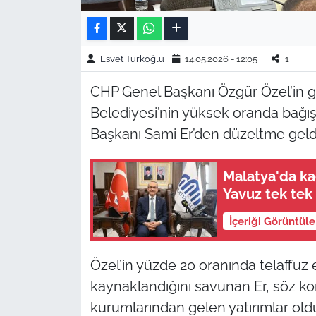
Esvet Türkoğlu
14.05.2026 - 12:05
1
CHP Genel Başkanı Özgür Özel’in g
Belediyesi’nin yüksek oranda bağış 
Başkanı Sami Er’den düzeltme geld
Malatya'da ka
Yavuz tek tek 
İçeriği Görüntül
Özel’in yüzde 20 oranında telaffuz e
kaynaklandığını savunan Er, söz kon
kurumlarından gelen yatırımlar old