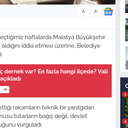
-
+
A
A
eçtiğimiz haftalarda Malatya Büyükşehir
aldığını iddia etmesi üzerine, Belediye
i.
ç dernek var? En fazla hangi ilçede? Vali
açıkladı
e
1
ttiği rakamların teknik bir yanılgıdan
usu tutarların bağış değil, devlet
2
uğunu vurguladı.