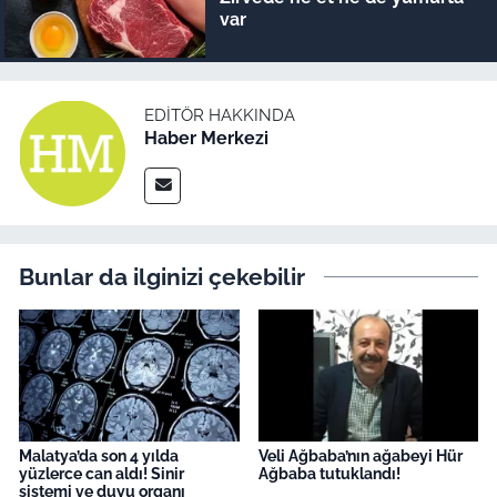
var
EDITÖR HAKKINDA
Haber Merkezi
Bunlar da ilginizi çekebilir
Malatya’da son 4 yılda
Veli Ağbaba’nın ağabeyi Hür
yüzlerce can aldı! Sinir
Ağbaba tutuklandı!
sistemi ve duyu organı