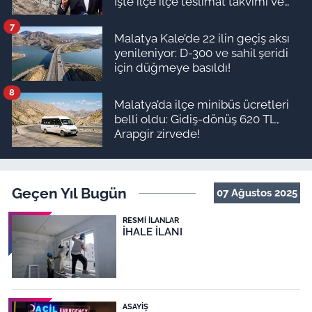
İşte ilçe ilçe teslimat takvimi ve
ödeme planı
7
Malatya Kale’de 22 ilin geçiş aksı
yenileniyor: D-300 ve sahil şeridi
için düğmeye basıldı!
8
Malatya’da ilçe minibüs ücretleri
belli oldu: Gidiş-dönüş 620 TL,
Arapgir zirvede!
Geçen Yıl Bugün
07 Ağustos 2025
RESMI İLANLAR
İHALE İLANI
ASAYIŞ