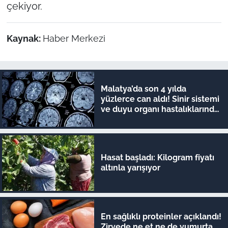
çekiyor.
Kaynak:
Haber Merkezi
Malatya’da son 4 yılda
yüzlerce can aldı! Sinir sistemi
ve duyu organı hastalıklarında
şok veriler
Hasat başladı: Kilogram fiyatı
altınla yarışıyor
En sağlıklı proteinler açıklandı!
Zirvede ne et ne de yumurta