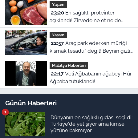
Yaşam
23:20
En sağlıklı proteinler
açıklandı! Zirvede ne et ne de
yumurta var
Yaşam
22:57
Araç park ederken müziği
kısmak tesadüf değil! Beynin gizli
refleksiymiş
Malatya Haberleri
22:17
Veli Ağbaba’nın ağabeyi Hür
Ağbaba tutuklandı!
Günün Haberleri
1
Dünyanın en sağlıklı gıdası seçildi:
Türkiye'de yetişiyor ama kimse
yüzüne bakmıyor