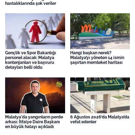
hastalıklarında şok veriler
Gençlik ve Spor Bakanlığı
Hangi başkan nereli?
personel alacak: Malatya
Malatya’yı yöneten 14 ismin
kontenjanları ve başvuru
şaşırtan memleket haritası
detayları belli oldu
Malatya'da yangınların perde
6 Ağustos 2026’da Malatya’da
arkası: İtfaiye Daire Başkanı
vefat edenler
en büyük hatayı açıkladı