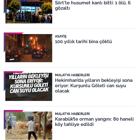
Siirt'te husumet kanlı bitti: 1 ölü, 6
gözaltı
ASAYIŞ
100 yıllık tarihi bina çöktü
MALATYA HABERLERI
Hekimhan’da yılların bekleyişi sona
eriyor: Kurşunlu Göleti can suyu
olacak
MALATYA HABERLERI
Karabük’te orman yangını: 80 haneli
köy tahliye edildi