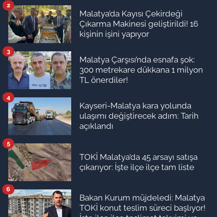
2
Malatya’da Kayısı Çekirdeği
Çıkarma Makinesi geliştirildi! 16
kişinin işini yapıyor
3
Malatya Çarşısı’nda esnafa şok:
300 metrekare dükkana 1 milyon
TL önerdiler!
4
Kayseri-Malatya kara yolunda
ulaşımı değiştirecek adım: Tarih
açıklandı
5
TOKİ Malatya’da 45 arsayı satışa
çıkarıyor: İşte ilçe ilçe tam liste
6
Bakan Kurum müjdeledi: Malatya
TOKİ konut teslim süreci başlıyor!