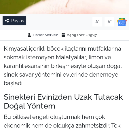
Paylaş
-
+
A
A
Haber Merkezi
24.05.2026 - 15:47
Kimyasal içerikli böcek ilaçlarını mutfaklarına
sokmak istemeyen Malatyalılar, limon ve
karanfil esansının birleşmesiyle oluşan doğal
sinek savar yöntemini evlerinde denemeye
başladı.
Sinekleri Evinizden Uzak Tutacak
Doğal Yöntem
Bu bitkisel engeli oluşturmak hem çok
ekonomik hem de oldukça zahmetsizdir. Tek