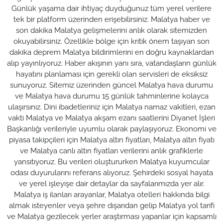
Günlük yaşama dair ihtiyaç duyduğunuz tüm yerel verilere
tek bir platform üzerinden erişebilirsiniz. Malatya haber ve
son dakika Malatya gelişmelerini anlık olarak sitemizden
okuyabilirsiniz. Özellikle bölge için kritik önem taşıyan son
dakika deprem Malatya bildirimlerini en doğru kaynaklardan
alıp yayınlıyoruz. Haber akışının yanı sıra, vatandaşların günlük
hayatını planlaması için gerekli olan servisleri de eksiksiz
sunuyoruz. Sitemiz üzerinden güncel Malatya hava durumu
ve Malatya hava durumu 15 günlük tahminlerine kolayca
ulaşırsınız. Dini ibadetleriniz için Malatya namaz vakitleri, ezan
vakti Malatya ve Malatya akşam ezanı saatlerini Diyanet İşleri
Başkanlığı verileriyle uyumlu olarak paylaşıyoruz. Ekonomi ve
piyasa takipçileri için Malatya altın fiyatları, Malatya altın fiyatı
ve Malatya canlı altın fiyatları verilerini anlık grafiklerle
yansıtıyoruz. Bu verileri oluştururken Malatya kuyumcular
odası duyurularını referans alıyoruz. Şehirdeki sosyal hayata
ve yerel işleyişe dair detaylar da sayfalarımızda yer alır.
Malatya iş ilanları arayanlar, Malatya otelleri hakkında bilgi
almak isteyenler veya şehre dışarıdan gelip Malatya yol tarifi
ve Malatya gezilecek yerler araştırması yapanlar için kapsamlı