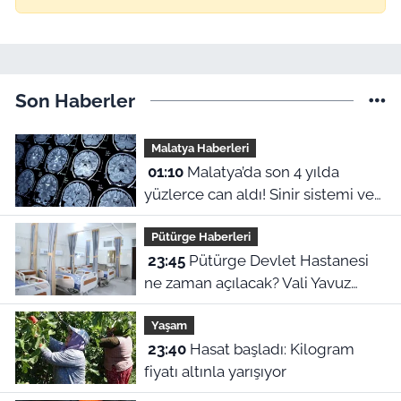
Son Haberler
Malatya Haberleri
01:10
Malatya’da son 4 yılda
yüzlerce can aldı! Sinir sistemi ve
duyu organı hastalıklarında şok
Pütürge Haberleri
veriler
23:45
Pütürge Devlet Hastanesi
ne zaman açılacak? Vali Yavuz
açıkladı
Yaşam
23:40
Hasat başladı: Kilogram
fiyatı altınla yarışıyor