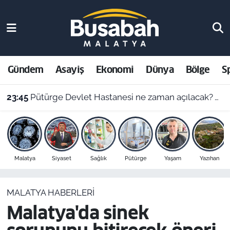
Gündem
Malatya Nöbetçi Eczaneler
Asayiş
Malatya Hava Durumu
Gündem
Asayiş
Ekonomi
Dünya
Bölge
S
Ekonomi
Malatya Namaz Vakitleri
23:45
Pütürge Devlet Hastanesi ne zaman açılacak? Vali Yavuz açıkladı
Dünya
Malatya Trafik Yoğunluk Haritası
Bölge
Süper Lig Puan Durumu ve Fikstür
Malatya
Siyaset
Sağlık
Pütürge
Yaşam
Yazıhan
Spor
Tüm Manşetler
MALATYA HABERLERI
Resmi İlanlar
Son Dakika Haberleri
Malatya'da sinek
Haber Arşivi