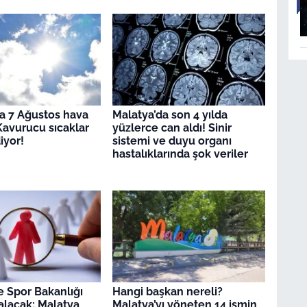
a 7 Ağustos hava
Malatya’da son 4 yılda
avurucu sıcaklar
yüzlerce can aldı! Sinir
iyor!
sistemi ve duyu organı
hastalıklarında şok veriler
e Spor Bakanlığı
Hangi başkan nereli?
alacak: Malatya
Malatya’yı yöneten 14 ismin