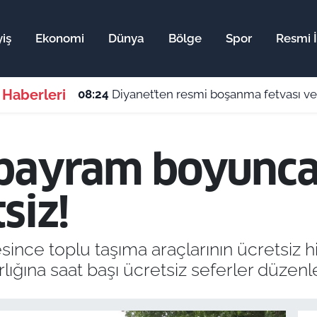
iş
Ekonomi
Dünya
Bölge
Spor
Resmi İ
 Haberleri
08:24
Diyanet’ten resmi boşanma fetvası ve
 bayram boyunca
siz!
ce toplu taşıma araçlarının ücretsiz hi
lığına saat başı ücretsiz seferler düzen