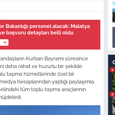
or Bakanlığı personel alacak: Malatya
ve başvuru detayları belli oldu
e
tandaşların Kurban Bayramı süresince
ni daha rahat ve huzurlu bir şekilde
1
lu taşıma hizmetlerinde özel bir
medya hesaplarından yaptığı paylaşımla,
indeki tüm toplu taşıma araçlarının
2
müjdeledi.