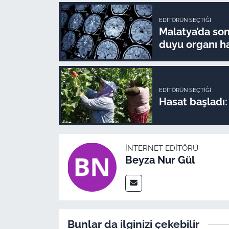
EDITÖRÜN SEÇTIĞI
Malatya’da son 
duyu organı ha
EDITÖRÜN SEÇTIĞI
Hasat başladı: 
İNTERNET EDITÖRÜ
Beyza Nur Gül
Bunlar da ilginizi çekebilir