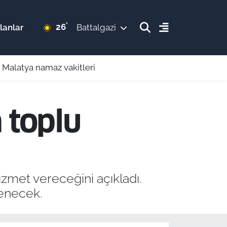
°
26
lanlar
Battalgazi
 Malatya namaz vakitleri
 toplu
zmet vereceğini açıkladı.
lenecek.