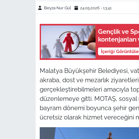
Beyza Nur Gül
24.05.2026 - 13:41
Gençlik ve Sp
kontenjanları 
İçeriği Görüntül
Malatya Büyükşehir Belediyesi, va
akraba, dost ve mezarlık ziyaretleri
gerçekleştirebilmeleri amacıyla top
düzenlemeye gitti. MOTAŞ, sosyal 
bayram dönemi boyunca şehir genel
ücretsiz olarak hizmet vereceğini 