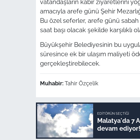
vatandaşların kabir ziyaretlerini 
amacıyla arefe günü Şehir Mezarlığı
Bu özel seferler, arefe günü sabah 
saat başı olacak şekilde karşılıklı o
Büyükşehir Belediyesinin bu uygul
süresince ek bir ulaşım maliyeti öd
gerçekleştirebilecek.
Muhabir:
Tahir Özçelik
EDITÖRÜN SEÇTIĞI
Malatya'da 7 
devam ediyor