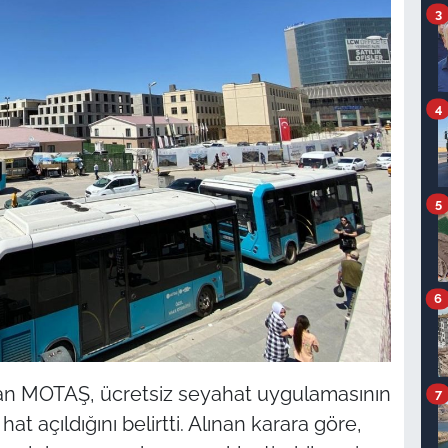
3
4
5
6
aşan MOTAŞ, ücretsiz seyahat uygulamasının
7
hat açıldığını belirtti. Alınan karara göre,