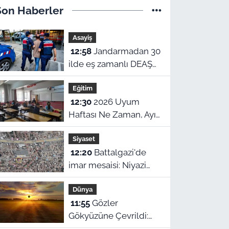
Son Haberler
Asayiş
12:58
Jandarmadan 30
ilde eş zamanlı DEAŞ
operasyonu: 104
Eğitim
şüpheli yakalandı!
12:30
2026 Uyum
Haftası Ne Zaman, Ayın
Kaçında Başlıyor? MEB
Siyaset
1. Sınıf ve Anaokulu
12:20
Battalgazi'de
Uyum Eğitimi Tarihleri
imar mesaisi: Niyazi
Mahallesi'ndeki bir
Dünya
parsele ret, diğerine
11:55
Gözler
onay
Gökyüzüne Çevrildi:
Tam Güneş Tutulması