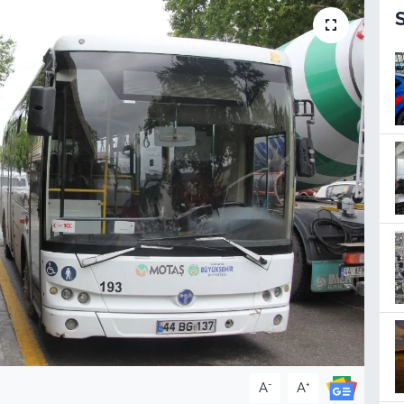
-
+
A
A