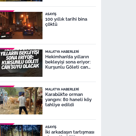
ASAYIŞ
100 yıllık tarihi bina
çöktü
MALATYA HABERLERI
Hekimhan’da yılların
bekleyişi sona eriyor:
Kurşunlu Göleti can
suyu olacak
MALATYA HABERLERI
Karabük’te orman
yangını: 80 haneli köy
tahliye edildi
ASAYIŞ
İki arkadaşın tartışması