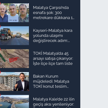
Malatya Çarşısı’nda
esnafa şok: 300
metrekare dükkana 1
milyon TL önerdiler!
Kayseri-Malatya kara
yolunda ulaşımı
değiştirecek adım:
Tarih açıklandı
TOKİ Malatya’da 45
arsayı satışa çıkarıyor:
İşte ilçe ilçe tam liste
Bakan Kurum
müjdeledi: Malatya
TOKİ konut teslim
süreci başlıyor! İşte
ilçe ilçe teslimat
Malatya Kale’de 22 ilin
takvimi ve ödeme
geçiş aksı yenileniyor:
planı