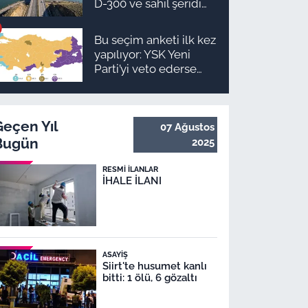
D-300 ve sahil şeridi
için düğmeye basıldı!
Bu seçim anketi ilk kez
yapılıyor: YSK Yeni
Parti’yi veto ederse
Malatya’da sonuç ne
olur?
Geçen Yıl
07 Ağustos
Bugün
2025
RESMI İLANLAR
İHALE İLANI
ASAYIŞ
Siirt'te husumet kanlı
bitti: 1 ölü, 6 gözaltı