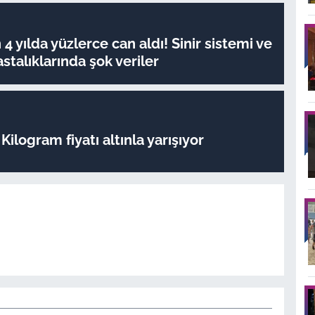
4 yılda yüzlerce can aldı! Sinir sistemi ve
stalıklarında şok veriler
Kilogram fiyatı altınla yarışıyor